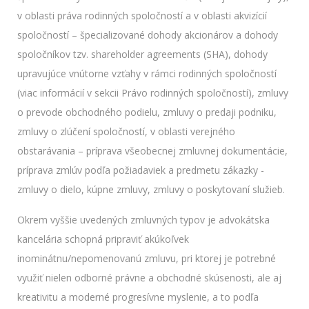
v oblasti práva rodinných spoločností a v oblasti akvizícií
spoločností – špecializované dohody akcionárov a dohody
spoločníkov tzv. shareholder agreements (SHA), dohody
upravujúce vnútorne vzťahy v rámci rodinných spoločností
(viac informácií v sekcii Právo rodinných spoločností), zmluvy
o prevode obchodného podielu, zmluvy o predaji podniku,
zmluvy o zlúčení spoločností, v oblasti verejného
obstarávania – príprava všeobecnej zmluvnej dokumentácie,
príprava zmlúv podľa požiadaviek a predmetu zákazky -
zmluvy o dielo, kúpne zmluvy, zmluvy o poskytovaní služieb.
Okrem vyššie uvedených zmluvných typov je advokátska
kancelária schopná pripraviť akúkoľvek
inominátnu/nepomenovanú zmluvu, pri ktorej je potrebné
využiť nielen odborné právne a obchodné skúsenosti, ale aj
kreativitu a moderné progresívne myslenie, a to podľa