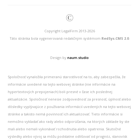
©
Copyright LegalFirm 2013-2026
Táto stránka bola vygenerovaná redakčným systémom
RedSys.CMS 2.0
.
Design by
naum.studio
Spoločnosť vynaložila primeranú starostlivosť na to, aby zabezpečila, že
informácie uvedené na tejto webovej stránke (nie informácie na
hypertextových prepojeniach) boli presné v čase ich poslednej
aktualizácie. Spoločnosť nenesie zodpovednosť za presnosť, úplnosť alebo
dôsledky vyplývajúce z používania informácií uvedených na tejto webovej
stránke a takisto nemá povinnosť ich aktualizovať. Tieto informácie si
nemožno vykladať ako rady alebo odporúčania, na ktorých základe by ste
mali alebo nemali vykonávať rozhodnutia alebo opatrenia. Skutočné
výsledky alebo vývoj sa môžu podstatne odlišovať od prognóz, stanovísk