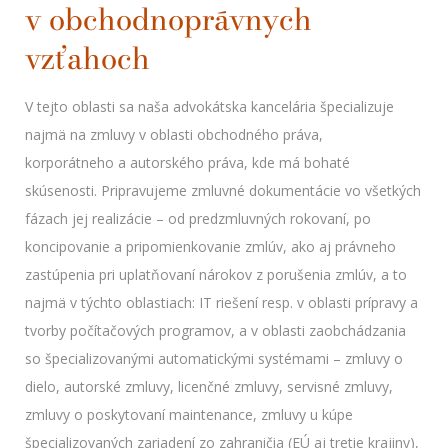
v obchodnoprávnych
vzťahoch
V tejto oblasti sa naša advokátska kancelária špecializuje
najmä na zmluvy v oblasti obchodného práva,
korporátneho a autorského práva, kde má bohaté
skúsenosti. Pripravujeme zmluvné dokumentácie vo všetkých
fázach jej realizácie – od predzmluvných rokovaní, po
koncipovanie a pripomienkovanie zmlúv, ako aj právneho
zastúpenia pri uplatňovaní nárokov z porušenia zmlúv, a to
najmä v týchto oblastiach: IT riešení resp. v oblasti prípravy a
tvorby počítačových programov, a v oblasti zaobchádzania
so špecializovanými automatickými systémami – zmluvy o
dielo, autorské zmluvy, licenčné zmluvy, servisné zmluvy,
zmluvy o poskytovaní maintenance, zmluvy u kúpe
špecializovaných zariadení zo zahraničia (EÚ aj tretie krajiny),