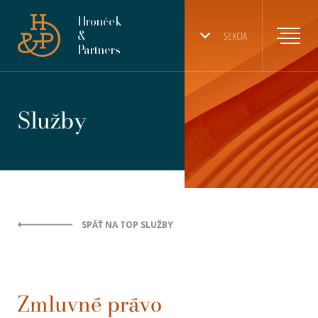
Hronček
&
SEKCIA
Partners
Služby
SPÄŤ NA TOP SLUŽBY
Zmluvné právo