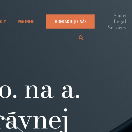
KTY
PARTNERI
KONTAKTUJTE NÁS
o. na a.
rávnej