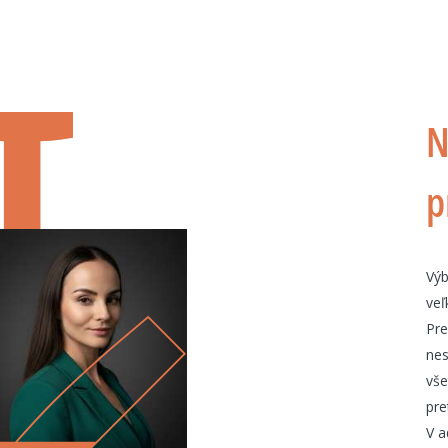
N
p
Výb
veľ
Pre
nes
vše
pre
V a