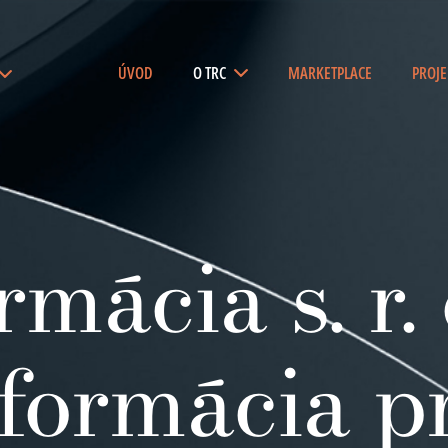
ÚVOD
O TRC
MARKETPLACE
PROJE
mácia s. r. 
nsformácia p