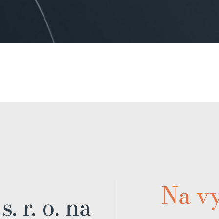
Na v
. r. o. na