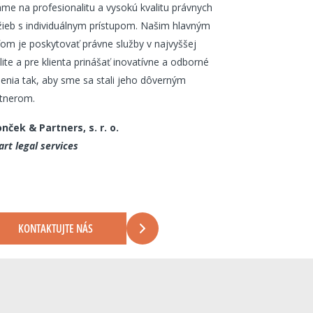
me na profesionalitu a vysokú kvalitu právnych
žieb s individuálnym prístupom. Našim hlavným
ľom je poskytovať právne služby v najvyššej
lite a pre klienta prinášať inovatívne a odborné
šenia tak, aby sme sa stali jeho dôverným
tnerom.
nček & Partners, s. r. o.
rt legal services
KONTAKTUJTE NÁS