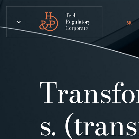
Tech
Regulatory
SK
Corporate
Transfor
s. (tra