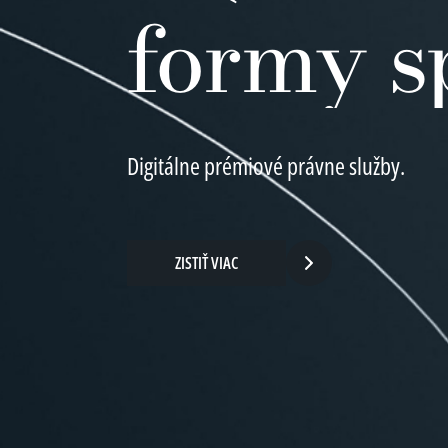
formy s
Digitálne prémiové právne služby.
ZISTIŤ VIAC