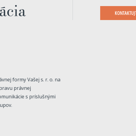
mácia
KONTAKTUJ
ej formy Vašej s. r. o. na
ípravu právnej
munikácie s príslušnými
upov.