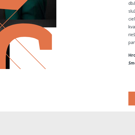
dbá
slu
cie
kva
rie
par
Hro
Sma