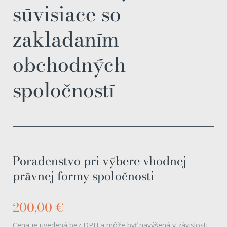
súvisiace so
zakladaním
obchodných
spoločností
Poradenstvo pri výbere vhodnej
právnej formy spoločnosti
200,00 €
Cena je uvedená bez DPH a môže byť navýšená v závislosti