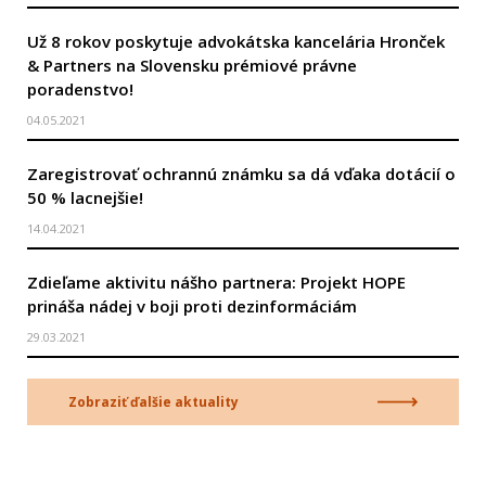
Už 8 rokov poskytuje advokátska kancelária Hronček
& Partners na Slovensku prémiové právne
poradenstvo!
04.05.2021
Zaregistrovať ochrannú známku sa dá vďaka dotácií o
50 % lacnejšie!
14.04.2021
Zdieľame aktivitu nášho partnera: Projekt HOPE
prináša nádej v boji proti dezinformáciám
29.03.2021
Zobraziť ďalšie aktuality