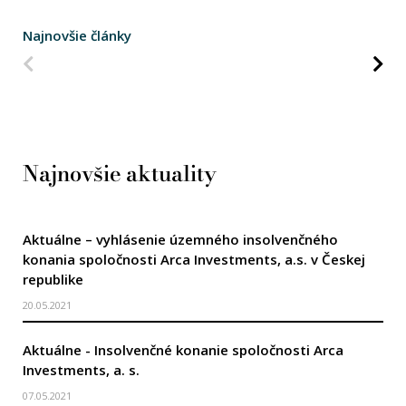
Najnovšie články
Predchádzajúca strana
Na
Najnovšie aktuality
Aktuálne – vyhlásenie územného insolvenčného
konania spoločnosti Arca Investments, a.s. v Českej
republike
20.05.2021
Aktuálne - Insolvenčné konanie spoločnosti Arca
Investments, a. s.
07.05.2021