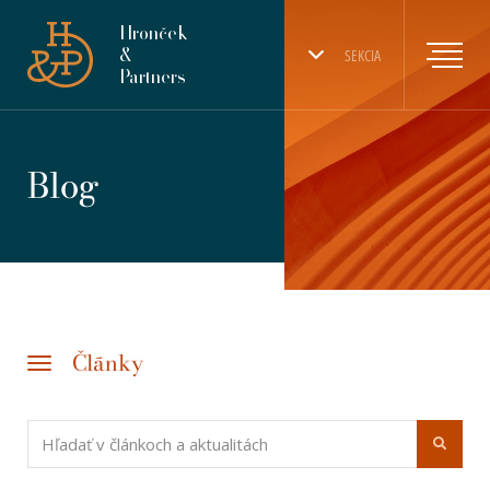
Hronček
&
SEKCIA
Partners
Blog
Články