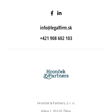
info@legalfirm.sk
+421 908 602 103
Hronček & Partners, s. r. o.
Kálov 1, 010 01 Žilina