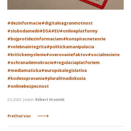
#dezinformacie
#digitalnagranmotnost
#slobodamedii
#DSA
#EU
#onlineplatformy
#bojprotidezinformaciam
#konspiracneteorie
#volebnaintegrita
#politickamanipulacia
#kritickemyslenie
#overovaniefaktov
#socialnesiete
#ochranademokracie
#regulaciaplatforiem
#mediamaticka
#europskalegislativa
#kodexspravania
#pluralitnadiskusia
#onlinebezpecnost
2.5.2025 |Autor:
Róbert Hronček
Prečítať viac