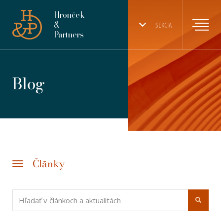
Hronček
&
SEKCIA
Partners
Blog
Články