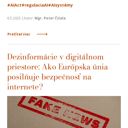
#AIAct
#regulaciaAI
#AIsystémy
6.5.2025 |Autor:
Mgr. Peter Čičala
Prečítať viac
Dezinformácie v digitálnom
priestore: Ako Európska únia
posilňuje bezpečnosť na
internete?