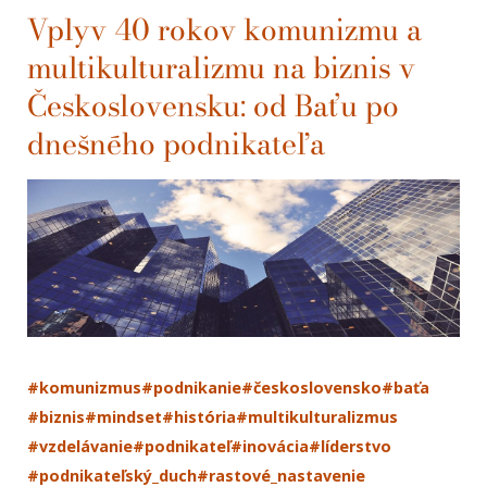
Vplyv 40 rokov komunizmu a
multikulturalizmu na biznis v
Československu: od Baťu po
dnešného podnikateľa
#komunizmus
#podnikanie
#československo
#baťa
#biznis
#mindset
#história
#multikulturalizmus
#vzdelávanie
#podnikateľ
#inovácia
#líderstvo
#podnikateľský_duch
#rastové_nastavenie