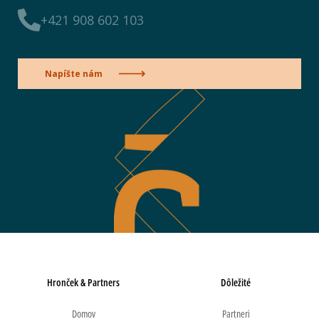
+421 908 602 103
Napíšte nám
Hronček & Partners
Dôležité
Domov
Partneri