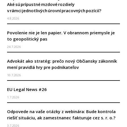
Aké sú prípustné mzdové rozdiely
v rámci jednotlivých úrovní pracovných pozícií?
4.8.2026
Povolenie nie je len papier. V obrannom priemysle je
to geopolitický pas
24.7.2026
Advokát ako stratég: prečo nový Občiansky zákonník
mení pravidlá hry pre podnikateľov
10.7.2026
EU Legal News #26
1.7.2026
Odpovede na vaše otázky z webinára: Bude kontrola
riešiť situáciu, ak zamestnanec fakturuje cez s. r. o.?
3.7.2026