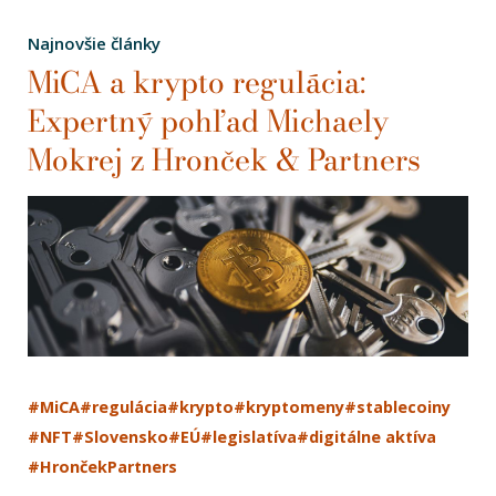
Najnovšie články
MiCA a krypto regulácia:
Expertný pohľad Michaely
Mokrej z Hronček & Partners
#MiCA
#regulácia
#krypto
#kryptomeny
#stablecoiny
#NFT
#Slovensko
#EÚ
#legislatíva
#digitálne aktíva
#HrončekPartners