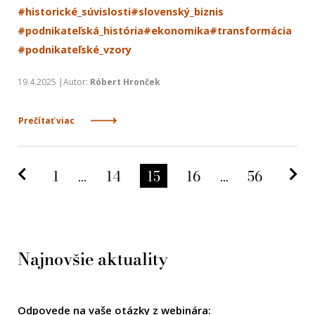
#historické_súvislosti
#slovenský_biznis
#podnikateľská_história
#ekonomika
#transformácia
#podnikateľské_vzory
19.4.2025 |Autor:
Róbert Hronček
Prečítať viac
Predchádzajúca strana
Na
1
...
14
15
16
...
56
Najnovšie aktuality
Odpovede na vaše otázky z webinára: