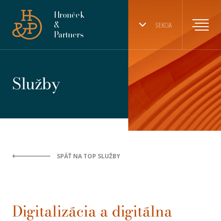
Hronček
&
SEKCIA
Partners
Služby
SPÄŤ NA TOP SLUŽBY
Digitalizácia a digitálna