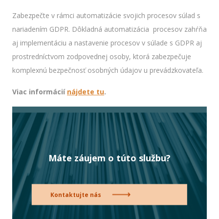
Zabezpečte v rámci automatizácie svojich procesov súlad s
nariadením GDPR. Dôkladná automatizácia procesov zahŕňa
aj implementáciu a nastavenie procesov v súlade s GDPR aj
prostredníctvom zodpovednej osoby, ktorá zabezpečuje
komplexnú bezpečnosť osobných údajov u prevádzkovateľa.
Viac informácií
nájdete tu
.
Máte záujem o túto službu?
Kontaktujte nás