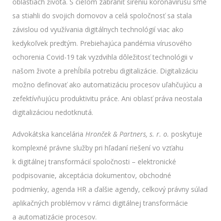
oblastiach života. S cieľom zabrániť šíreniu koronavírusu sme
sa stiahli do svojich domovov a celá spoločnosť sa stala
závislou od využívania digitálnych technológií viac ako
kedykoľvek predtým. Prebiehajúca pandémia vírusového
ochorenia Covid-19 tak vyzdvihla dôležitosť technológii v
našom živote a prehĺbila potrebu digitalizácie. Digitalizáciu
možno definovať ako automatizáciu procesov uľahčujúcu a
zefektívňujúcu produktivitu práce. Ani oblasť práva neostala
digitalizáciou nedotknutá.
Advokátska kancelária
Hronček & Partners, s. r. o.
poskytuje
komplexné právne služby pri hľadaní riešení vo vzťahu
k digitálnej transformácií spoločnosti – elektronické
podpisovanie, akceptácia dokumentov, obchodné
podmienky, agenda HR a ďalšie agendy, celkový právny súlad
aplikačných problémov v rámci digitálnej transformácie
a automatizácie procesov.