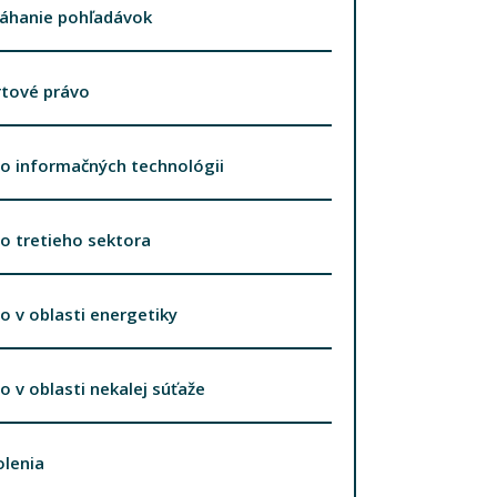
áhanie pohľadávok
rtové právo
o informačných technológii
o tretieho sektora
o v oblasti energetiky
o v oblasti nekalej súťaže
lenia