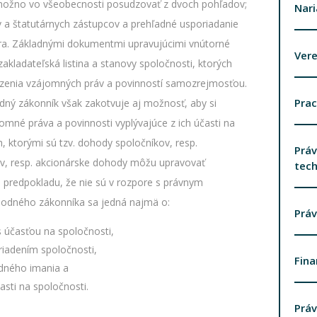
možno vo všeobecnosti posudzovať z dvoch pohľadov;
Nar
v a štatutárnych zástupcov a prehľadné usporiadanie
ora. Základnými dokumentmi upravujúcimi vnútorné
Vere
akladateľská listina a stanovy spoločnosti, ktorých
dzenia vzájomných práv a povinností samozrejmosťou.
Pra
ný zákonník však zakotvuje aj možnosť, aby si
omné práva a povinnosti vyplývajúce z ich účasti na
ktorými sú tzv. dohody spoločníkov, resp.
Práv
v, resp. akcionárske dohody môžu upravovať
tech
a predpokladu, že nie sú v rozpore s právnym
odného zákonníka sa jedná najmä o:
Práv
 účasťou na spoločnosti,
riadením spoločnosti,
Fina
dného imania a
asti na spoločnosti.
Práv