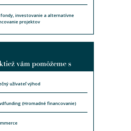
fondy, investovanie a alternatívne
ncovanie projektov
ktiež vám pomôžeme s
čný užívateľ výhod
wdfunding (Hromadné financovanie)
ommerce