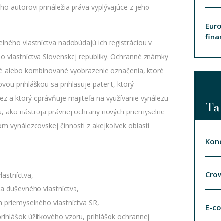
ho autorovi prináležia práva vyplývajúce z jeho
Euro
fina
lného vlastníctva nadobúdajú ich registráciou v
ého vlastníctva Slovenskej republiky. Ochranné známky
cké alebo kombinované vyobrazenie označenia, ktoré
vou prihláškou sa prihlasuje patent, ktorý
z a ktorý oprávňuje majiteľa na využívanie vynálezu
Ta
, ako nástroja právnej ochrany nových priemyselne
kom vynálezcovskej činnosti z akejkoľvek oblasti
Kone
Cro
lastníctva,
a duševného vlastníctva,
 priemyselného vlastníctva SR,
E-c
prihlášok úžitkového vzoru, prihlášok ochrannej