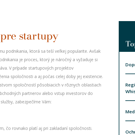
pre startupy
To
 podnikania, ktorá sa teší veľkej popularite. Avšak
dnikania je proces, ktorý je náročný a vyžaduje si
Dopr
áva. V prípade startupových projektov
nia spoločnosti a aj počas celej doby jej existencie.
Regi
stvom spoločností pôsobiacich v rôznych oblastiach
Whis
bchodných partnerov alebo vstup investorov do
e služby, zabezpečíme Vám:
Medi
 čo rovnako platí aj pri zakladaní spoločnosti.
Ochr