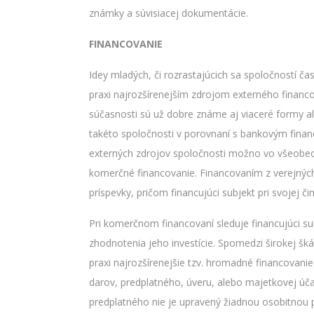
známky a súvisiacej dokumentácie.
FINANCOVANIE
Idey mladých, či rozrastajúcich sa spoločností čas
praxi najrozšírenejším zdrojom externého financo
súčasnosti sú už dobre známe aj viaceré formy a
takéto spoločnosti v porovnaní s bankovým financ
externých zdrojov spoločnosti možno vo všeobecno
komerčné financovanie. Financovaním z verejných
príspevky, pričom financujúci subjekt pri svojej č
Pri komerčnom financovaní sleduje financujúci su
zhodnotenia jeho investície. Spomedzi širokej š
praxi najrozšírenejšie tzv. hromadné financovani
darov, predplatného, úveru, alebo majetkovej úča
predplatného nie je upravený žiadnou osobitnou 