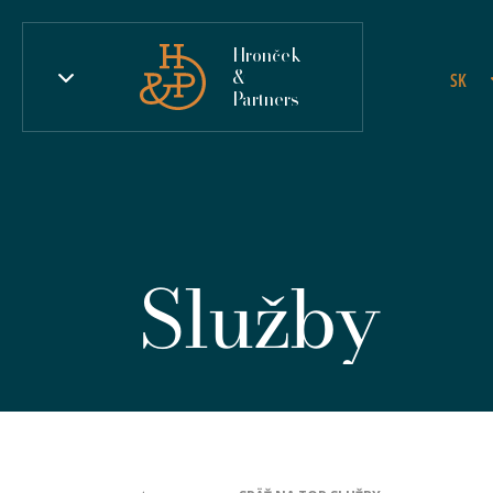
Hronček
&
SK
Partners
Služby