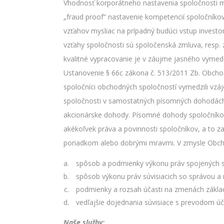
Vhodnosť korporátneho nastavenia spoločnosti 
„fraud proof“ nastavenie kompetencií spoločníko
vzťahov mysliac na prípadný budúci vstup invest
vzťahy spoločnosti sú spoločenská zmluva, resp. z
kvalitné vypracovanie je v záujme jasného vyme
Ustanovenie § 66c zákona č. 513/2011 Zb. Obchod
spoločníci obchodných spoločností vymedzili vzáj
spoločnosti v samostatných písomných dohodách, 
akcionárske dohody. Písomné dohody spoločníko
akékoľvek práva a povinnosti spoločníkov, a to z
poriadkom alebo dobrými mravmi. V zmysle Obch
spôsob a podmienky výkonu práv spojených s
spôsob výkonu práv súvisiacich so správou a 
podmienky a rozsah účasti na zmenách zákla
vedľajšie dojednania súvisiace s prevodom úč
Naše služby: