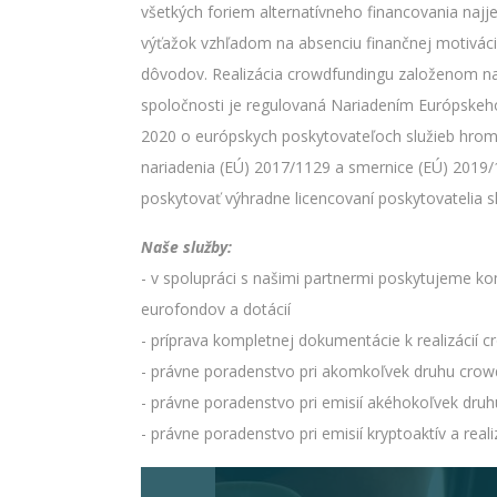
všetkých foriem alternatívneho financovania najj
výťažok vzhľadom na absenciu finančnej motivácie 
dôvodov. Realizácia crowdfundingu založenom na 
spoločnosti je regulovaná Nariadením Európskeh
2020 o európskych poskytovateľoch služieb hro
nariadenia (EÚ) 2017/1129 a smernice (EÚ) 2019/
poskytovať výhradne licencovaní poskytovatelia 
Naše služby:
- v spolupráci s našimi partnermi poskytujeme ko
eurofondov a dotácií
- príprava kompletnej dokumentácie k realizácií 
- právne poradenstvo pri akomkoľvek druhu crow
- právne poradenstvo pri emisií akéhokoľvek druh
- právne poradenstvo pri emisií kryptoaktív a real