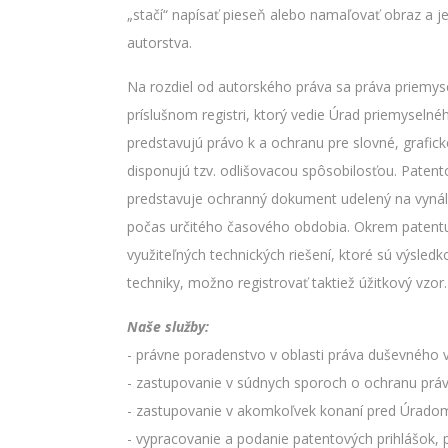
„stačí“ napísať pieseň alebo namaľovať obraz a je
autorstva.
Na rozdiel od autorského práva sa práva priemyse
príslušnom registri, ktorý vedie Úrad priemyseln
predstavujú právo k a ochranu pre slovné, grafi
disponujú tzv. odlišovacou spôsobilosťou. Patento
predstavuje ochranný dokument udelený na vynále
počas určitého časového obdobia. Okrem patentu
využiteľných technických riešení, ktoré sú výsled
techniky, možno registrovať taktiež úžitkový vzor.
Naše služby:
- právne poradenstvo v oblasti práva duševného v
- zastupovanie v súdnych sporoch o ochranu práv
- zastupovanie v akomkoľvek konaní pred Úradom
- vypracovanie a podanie patentových prihlášok, 