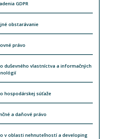
iadenia GDPR
jné obstarávanie
covné právo
o duševného vlastníctva a informačných
nológií
o hospodárskej súťaže
nčné a daňové právo
o v oblasti nehnuteľností a developing