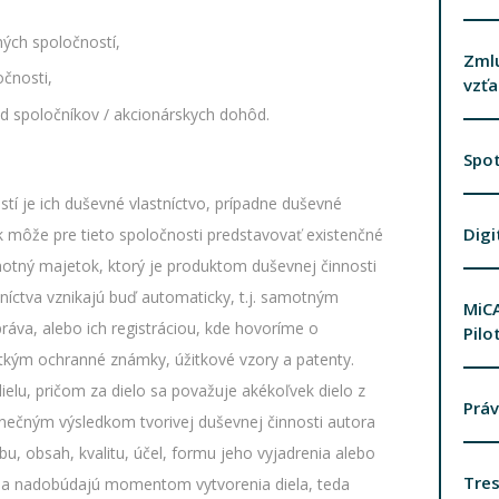
ých spoločností,
Zml
čnosti,
vzť
d spoločníkov / akcionárskych dohôd.
Spot
tí je ich duševné vlastníctvo, prípadne duševné
Digi
ak môže pre tieto spoločnosti predstavovať existenčné
otný majetok, ktorý je produktom duševnej činnosti
íctva vznikajú buď automaticky, t.j. samotným
MiCA
ráva, alebo ich registráciou, kde hovoríme o
Pilo
etkým ochranné známky, úžitkové vzory a patenty.
ielu, pričom za dielo sa považuje akékoľvek dielo z
Práv
edinečným výsledkom tvorivej duševnej činnosti autora
, obsah, kvalitu, účel, formu jeho vyjadrenia alebo
Tres
a sa nadobúdajú momentom vytvorenia diela, teda