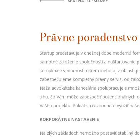
SPÄŤ NA TOP SLUŽBY
Právne poradenstvo 
Startup predstavuje v dnešnej dobe modernú formu
samotné založenie spoločnosti a naštartovanie po
komplexné vedomosti okrem iného aj z oblasti pr
zabezpečujeme kompletný právny servis, od založe
Naša advokátska kancelária spolupracuje s množ
trhu, čo Vám môže zabezpečiť potencionálnych o
Vášho projektu. Pokiaľ sa rozhodnete využiť naš
KORPORÁTNE NASTAVENIE
Na zlých základoch nemožno postaviť stabilný dom,