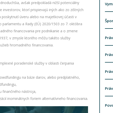
ednoduchšia, avšak predpokladá nižší potenciálny
Vym
investorov, ktorí prispievajú iných ako zo zištných
poskytnutí úveru alebo na majetkovej účasti v
Špo
o parlamentu a Rady (EÚ) 2020/1503 zo 7. októbra
madného financovania pre podnikanie a o zmene
Práv
1937, v zmysle ktorého môžu takéto služby
služieb hromadného financovania.
Práv
mplexné poradenské služby v oblasti čerpania
Práv
crowdfundingu na báze darov, alebo predplatného,
dfundingu,
Práv
u finančného nástroja,
izácií inominátnych foriem alternatívneho financovania.
Povo