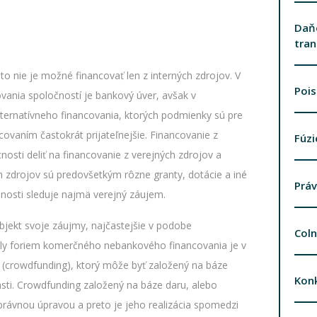
Daň
tra
to nie je možné financovať len z interných zdrojov. V
Pois
vania spoločností je bankový úver, avšak v
lternatívneho financovania, ktorých podmienky sú pre
ovaním častokrát prijateľnejšie. Financovanie z
Fúzi
sti deliť na financovanie z verejných zdrojov a
 zdrojov sú predovšetkým rôzne granty, dotácie a iné
Práv
innosti sleduje najmä verejný záujem.
bjekt svoje záujmy, najčastejšie v podobe
Coln
kály foriem komerčného nebankového financovania je v
e (crowdfunding), ktorý môže byť založený na báze
Konk
sti. Crowdfunding založený na báze daru, alebo
právnou úpravou a preto je jeho realizácia spomedzi