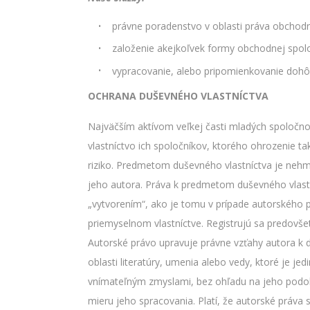
právne poradenstvo v oblasti práva obchodn
založenie akejkoľvek formy obchodnej spolo
vypracovanie, alebo pripomienkovanie dohô
OCHRANA DUŠEVNÉHO VLASTNÍCTVA
Najväčším aktívom veľkej časti mladých spoločnos
vlastníctvo ich spoločníkov, ktorého ohrozenie t
riziko. Predmetom duševného vlastníctva je nehm
jeho autora. Práva k predmetom duševného vlastn
„vytvorením“, ako je tomu v prípade autorského p
priemyselnom vlastníctve. Registrujú sa predovš
Autorské právo upravuje právne vzťahy autora k d
oblasti literatúry, umenia alebo vedy, ktoré je j
vnímateľným zmyslami, bez ohľadu na jeho podobu
mieru jeho spracovania. Platí, že autorské práv