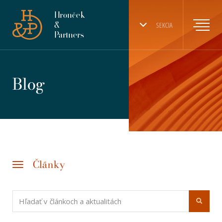
Hronček
&
SEKCIA
Partners
Blog
Články