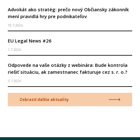
Advokát ako stratég: prečo nový Občiansky zákonník
mení pravidlá hry pre podnikateľov
10.7.2026
EU Legal News #26
1.7.2026
Odpovede na vaše otázky z webinára: Bude kontrola
riešiť situáciu, ak zamestnanec fakturuje cez s. r. o.?
3.7.2026
Zobraziť ďalšie aktuality