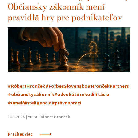
Občiansky zákonník mení
pravidlá hry pre podnikateľov
#RóbertHronček
#ForbesSlovensko
#HrončekPartners
#občianskyzákonník
#advokát
#rekodifikácia
#umeláinteligencia
#právnapraxi
10.7.2026 |Autor:
Róbert Hronček
Prečítať viac