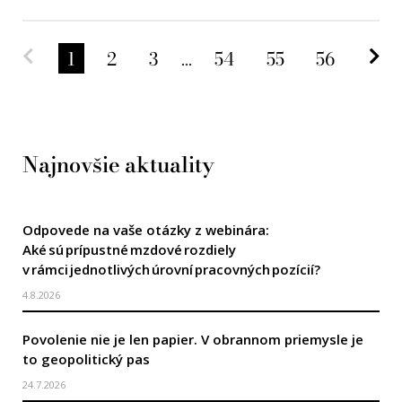
Predchádzajúca strana
Na
1
2
3
...
54
55
56
Najnovšie aktuality
Odpovede na vaše otázky z webinára:
Aké sú prípustné mzdové rozdiely
v rámci jednotlivých úrovní pracovných pozícií?
4.8.2026
Povolenie nie je len papier. V obrannom priemysle je
to geopolitický pas
24.7.2026