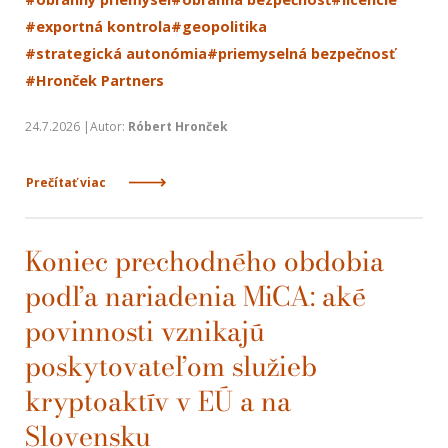
#exportná kontrola
#geopolitika
#strategická autonómia
#priemyselná bezpečnosť
#Hronček Partners
24.7.2026 |Autor:
Róbert Hronček
Prečítať viac
Koniec prechodného obdobia
podľa nariadenia MiCA: aké
povinnosti vznikajú
poskytovateľom služieb
kryptoaktív v EÚ a na
Slovensku