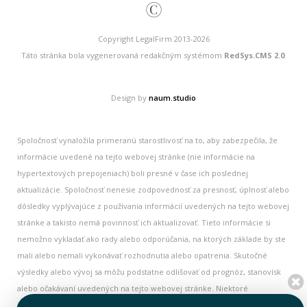
©
Copyright LegalFirm 2013-2026
Táto stránka bola vygenerovaná redakčným systémom
RedSys.CMS 2.0
.
Design by
naum.studio
Spoločnosť vynaložila primeranú starostlivosť na to, aby zabezpečila, že
informácie uvedené na tejto webovej stránke (nie informácie na
hypertextových prepojeniach) boli presné v čase ich poslednej
aktualizácie. Spoločnosť nenesie zodpovednosť za presnosť, úplnosť alebo
dôsledky vyplývajúce z používania informácií uvedených na tejto webovej
stránke a takisto nemá povinnosť ich aktualizovať. Tieto informácie si
nemožno vykladať ako rady alebo odporúčania, na ktorých základe by ste
mali alebo nemali vykonávať rozhodnutia alebo opatrenia. Skutočné
výsledky alebo vývoj sa môžu podstatne odlišovať od prognóz, stanovísk
alebo očakávaní uvedených na tejto webovej stránke. Niektoré
informácie na tejto webovej stránke majú historický charakter a nemusia