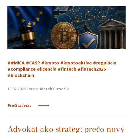
##MiCA #CASP #krypto #kryptoaktíva #regulácia
#compliance #licencia #fintech #fintech2026
#blockchain
13.07.2026 |Autor:
Marek Ciesarik
Prečítať viac
Advokát ako stratég: prečo nový