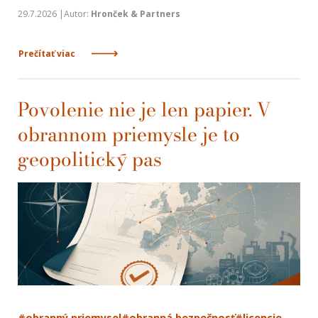
29.7.2026 |Autor:
Hronček & Partners
Prečítať viac
Povolenie nie je len papier. V
obrannom priemysle je to
geopolitický pas
#obranný priemysel
#obranná bezpečnosť
#licencie