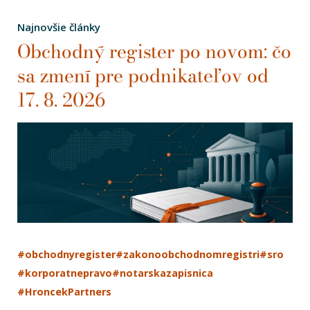
Najnovšie články
Obchodný register po novom: čo
sa zmení pre podnikateľov od
17. 8. 2026
#obchodnyregister
#zakonoobchodnomregistri
#sro
#korporatnepravo
#notarskazapisnica
#HroncekPartners