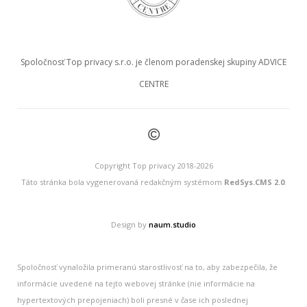
Spoločnosť Top privacy s.r.o. je členom poradenskej skupiny ADVICE
CENTRE
©
Copyright Top privacy 2018-2026
Táto stránka bola vygenerovaná redakčným systémom
RedSys.CMS 2.0
.
Design by
naum.studio
Spoločnosť vynaložila primeranú starostlivosť na to, aby zabezpečila, že
informácie uvedené na tejto webovej stránke (nie informácie na
hypertextových prepojeniach) boli presné v čase ich poslednej