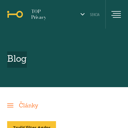
TOP
SEKCIA
Privacy
Blog
Články
Zrušiť filter #gdpr