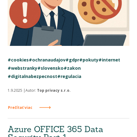
#cookies
#ochranaudajov
#gdpr
#pokuty
#internet
#webstranky
#slovensko
#zakon
#digitalnabezpecnost
#regulacia
1.9.2025 |Autor:
Top privacy s.r.o.
Prečítať viac
Azure OFFICE 365 Data