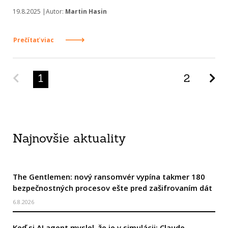
19.8.2025 |Autor:
Martin Hasin
Prečítať viac
Predchádzajúca strana
Na
1
2
Najnovšie aktuality
The Gentlemen: nový ransomvér vypína takmer 180
bezpečnostných procesov ešte pred zašifrovaním dát
6.8.2026
Keď si AI agent myslel, že je v simulácii: Claude