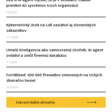
prenikol do systémov troch organizácií
3.8.2026
Kybernetický útok na Lidl zasiahol aj slovenských
zákazníkov
11.7.2026
Umelá inteligencia ako samostatný útočník: AI agent
ovládol a zničil firemnú databázu
7.7.2026
FortiBleed: 430 000 firewallov zmenených na tichých
zbieračov hesiel
26.6.2026
Zobraziť ďalšie aktuality