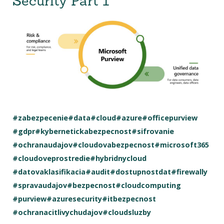
Security Part 1
#zabezpecenie
#data
#cloud
#azure
#officepurview
#gdpr
#kybernetickabezpecnost
#sifrovanie
#ochranaudajov
#cloudovabezpecnost
#microsoft365
#cloudoveprostredie
#hybridnycloud
#datovaklasifikacia
#audit
#dostupnostdat
#firewally
#spravaudajov
#bezpecnost
#cloudcomputing
#purview
#azuresecurity
#itbezpecnost
#ochranacitlivychudajov
#cloudsluzby