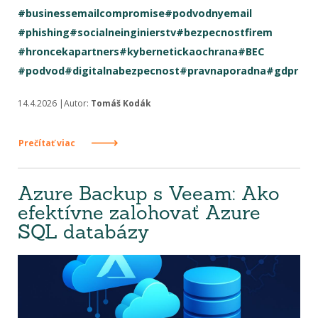
#businessemailcompromise
#podvodnyemail
#phishing
#socialneinginierstv
#bezpecnostfirem
#hroncekapartners
#kybernetickaochrana
#BEC
#podvod
#digitalnabezpecnost
#pravnaporadna
#gdpr
14.4.2026 |Autor:
Tomáš Kodák
Prečítať viac
Azure Backup s Veeam: Ako
efektívne zalohovať Azure
SQL databázy