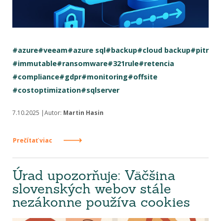
#azure
#veeam
#azure sql
#backup
#cloud backup
#pitr
#immutable
#ransomware
#321rule
#retencia
#compliance
#gdpr
#monitoring
#offsite
#costoptimization
#sqlserver
7.10.2025 |Autor:
Martin Hasin
Prečítať viac
Úrad upozorňuje: Väčšina
slovenských webov stále
nezákonne používa cookies